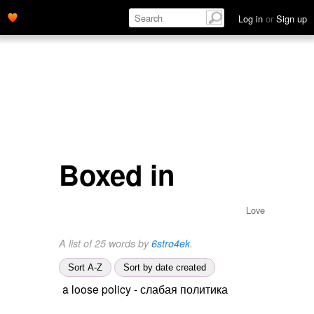
Log in
or
Sign up
Boxed in
Love
A list of 25 words by
6stro4ek
.
Sort A-Z
Sort by date created
a loose policy - слабая политика