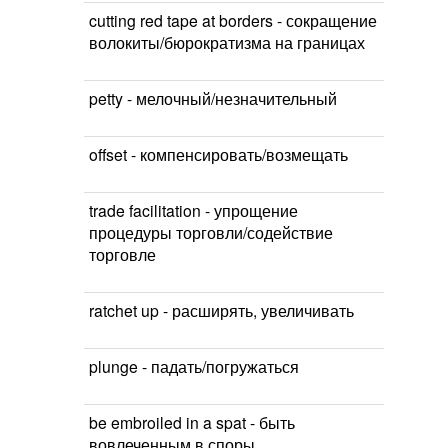
cutting red tape at borders - сокращение
волокиты/бюрократизма на границах
petty - мелочный/незначительный
offset - компенсировать/возмещать
trade facilitation - упрощение
процедуры торговли/содействие
торговле
ratchet up - расширять, увеличивать
plunge - падать/погружаться
be embroiled in a spat - быть
вовлеченным в споры