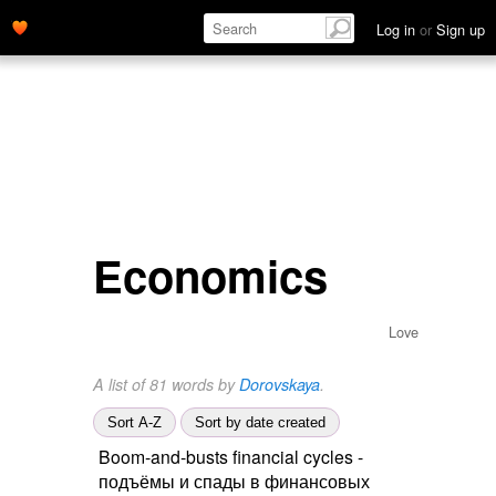
Log in
or
Sign up
Economics
Love
A list of 81 words by
Dorovskaya
.
Sort A-Z
Sort by date created
Boom-and-busts financial cycles -
подъёмы и спады в финансовых