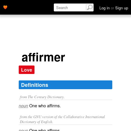
Log in
or
Sign up
affirmer
Love
Definitions
from The Century Dictionary.
One who affirms.
noun
from the GNU version of the Collaborative International
Dictionary of English.
One who affirms.
noun