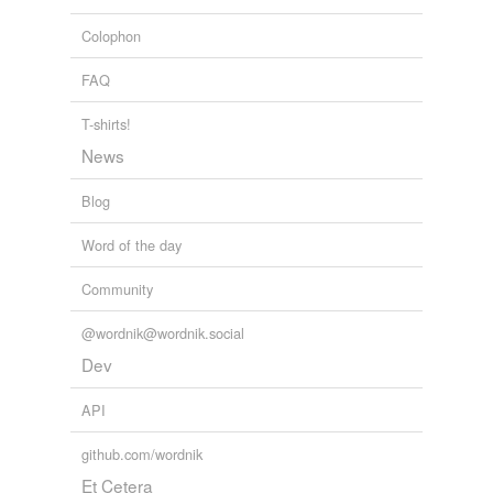
Colophon
tags
(0)
FAQ
Free-form, user-generated categorization
Tags temporarily
T-shirts!
unavailable.
News
Adding tags is temporarily disabled while
Blog
we update our database.
Word of the day
tagging
(0)
Community
Words tagged 'affirmer'
@wordnik@wordnik.social
Tagged words
Dev
temporarily
unavailable.
API
Adding tags is temporarily disabled while
github.com/wordnik
we update our database.
Et Cetera