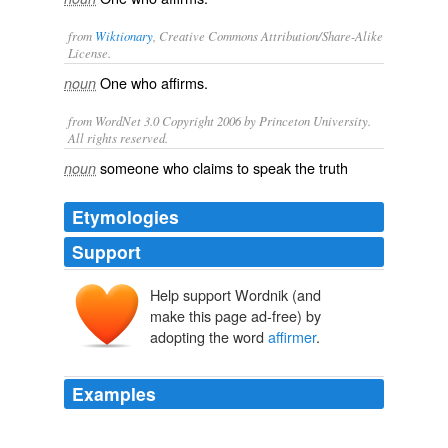
from
Wiktionary
, Creative Commons Attribution/Share-Alike
License.
One who
affirms
.
noun
from WordNet 3.0 Copyright 2006 by Princeton University.
All rights reserved.
someone who claims to speak the truth
noun
Etymologies
Support
Help support Wordnik (and
make this page ad-free) by
adopting the word
affirmer
.
Examples
The age-old response by spiritual practitioners has been