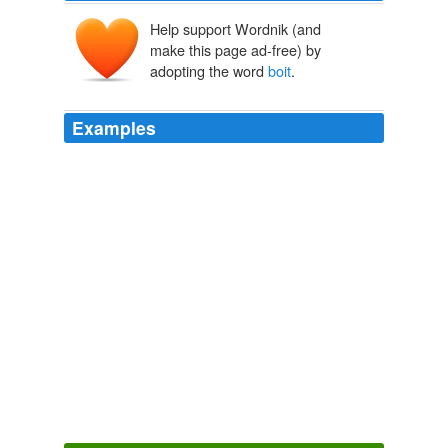
Help support Wordnik (and
make this page ad-free) by
adopting the word
boit
.
Examples
Ensuite, je lui trempe les oreilles dans de l'eau et
l'oblige a boire ... bien sur il bave et ne
boit
pas du tout
alors j'humecte mes doigts et essaies d'enfoncer mon
index entre c dents pour l'obliger a ouvrir la gueule.
pinku-tk Diary Entry
pinku-tk 2009
June 6, 2008 at 4:34 pm oh la la, but iz it wif zee rouge
crayon? by ze
boit
de letre? danse un sack a dough?
NOM DE PLUME - Lolcats 'n' Funny Pictures of Cats - I Can Has
Cheezburger?
2008
J'informe que je n'ai pas bu puisqu'il est strictement
interdit de boire une seule goute d'alcool chez un narco