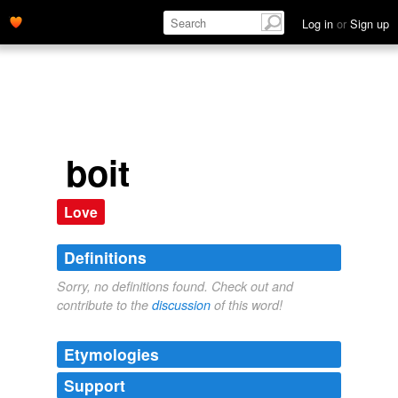
Log in
or
Sign up
boit
Love
Definitions
Sorry, no definitions found. Check out and
contribute to the
discussion
of this word!
Etymologies
Support