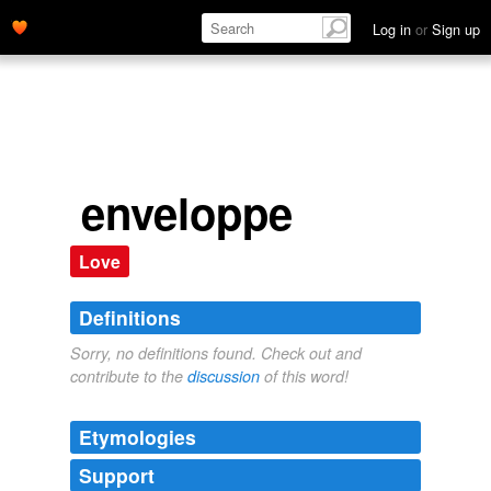
Log in
or
Sign up
enveloppe
Love
Definitions
Sorry, no definitions found. Check out and
contribute to the
discussion
of this word!
Etymologies
Support