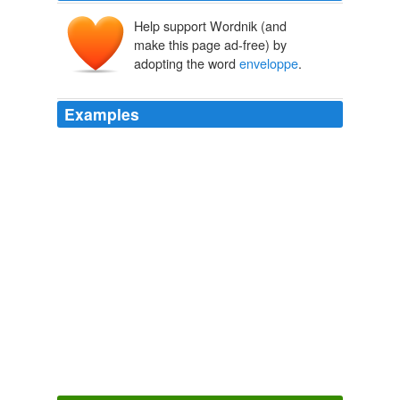
Help support Wordnik (and
make this page ad-free) by
adopting the word
enveloppe
.
Examples
Elle saisit une
enveloppe
contenant une invitation pour
un vernissage rue Saint-Denis, à la galerie
French Word-A-Day:
2008
Elle saisit une
enveloppe
contenant une invitation pour
un vernissage rue Saint-Denis, à la galerie
vernissage - French Word-A-Day
2008
That the Permanent Five chose to move forward on
sanctions suggest that there is international consensus
among the major powers that Iran is pushing its non-
compliance
enveloppe
too far and that its day of
accountability will be soon at hand.