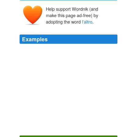
Help support Wordnik (and
make this page ad-free) by
adopting the word
l'altro
.
Examples
Mousavi e Mehdi Karoubi [in],
l'altro
candidato
riformista, chiedono di mantenere la calma e di
manifestare [...] 20 June 2009, 0: 29 am
Global Voices in English » Iran: Karroubi supporters armed with
Facebook in presidential election
2009
Se la Cannon, la produzione dei due israeliani Golan e
non mi ricordo
l'altro
(Yoram Globus, ndr), non avesse
fallito prima che finissi il movie (ho girato anche per 3
puntate televisive) sarebbe venuto molto bene.
Archive 2009-11-01
admin 2009
Licfardo che ritornato Pellegrino da Roma fù da quelli