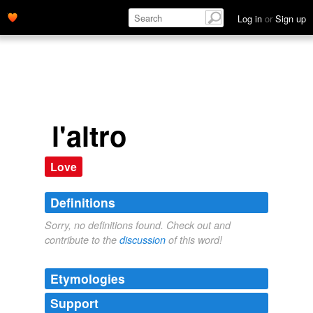
Log in
or
Sign up
l'altro
Love
Definitions
Sorry, no definitions found. Check out and
contribute to the
discussion
of this word!
Etymologies
Support