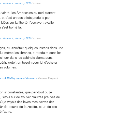
ry, Volume 1, January 1916
Various
la vérité; les Américains du midi traitent
et c'est un des effets produits par
idées sur la liberté; l'esclave travaille
 s'est borné là.
ry, Volume 1, January 1916
Various
s, s'il s'arrêtoit quelques instans dans une
r lui-même les libraries, s'introduire dans les
nsinuer dans les cabinets d'amateurs,
érir; c'etoit un besoin pour lui d'acheter
les volumes.
ess A Bibliographical Romance
Thomas Frognall
ion si constantes, que
par-tout
où je
, j'étois sûr de trouver d'autres preuves de
où je voyois des laves recouvertes des
sûr de trouver de la zeolite, et un de ces
é l'autre.