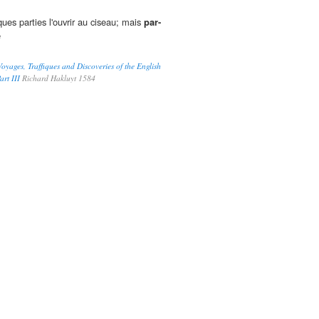
ues parties l'ouvrir au ciseau; mais
par-
e
oyages, Traffiques and Discoveries of the English
rt III
Richard Hakluyt 1584