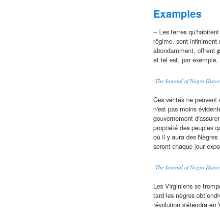
Examples
-- Les terres qu'habitent
rêgime, sont infiniment 
abondamment, offrent
p
et tel est, par exemple,
The Journal of Negro Histo
Ces vérités ne peuvent 
n'est pas moins évidente
gouvernement d'assurer 
propriété des peuples q
où il y aura des Nègres l
seront chaque jour exp
The Journal of Negro Histor
Les Virginiens se trompen
tard les nègres obtiend
révolution s'étendra en V