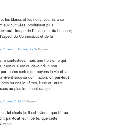
 et les blancs et les noirs, soumis à ce
mieux cultivées, produisent plus
ar-tout
l'image de l'aisance et du bonheur;
 l'aspect du Connecticut et de la
ry, Volume 1, January 1916
Various
être contestées; mais une troisième qui
, c'est qu'il est du devoir d'un bon
par toutes sortes de moyens la vie et la
ui vivent sous sa domination: or,
par-tout
ibres ou des Mulâtres, l'une et l'autre
osées au plus imminent danger.
y, Volume 2, 1917
Various
t, lui disois-je; il est evident que tôt ou
ront
par-tout
leur liberté, que cette
irginie.