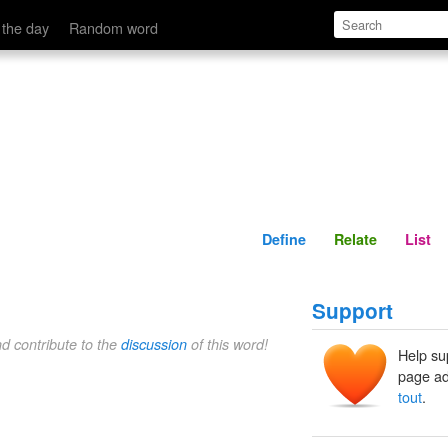
Define
Relate
 the day
Random word
Define
Relate
List
Support
nd contribute to the
discussion
of this word!
Help su
page ad
tout
.