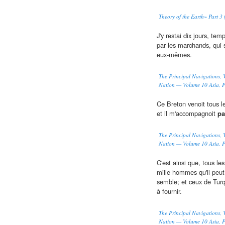
Theory of the Earth~ Part 3 (
J'y restai dix jours, tem
par les marchands, qui 
eux-mêmes.
The Principal Navigations, V
Nation — Volume 10 Asia, Pa
Ce Breton venoit tous l
et il m'accompagnoit
pa
The Principal Navigations, V
Nation — Volume 10 Asia, Pa
C'est ainsi que, tous le
mille hommes qu'il peu
semble; et ceux de Turqu
à fournir.
The Principal Navigations, V
Nation — Volume 10 Asia, Pa