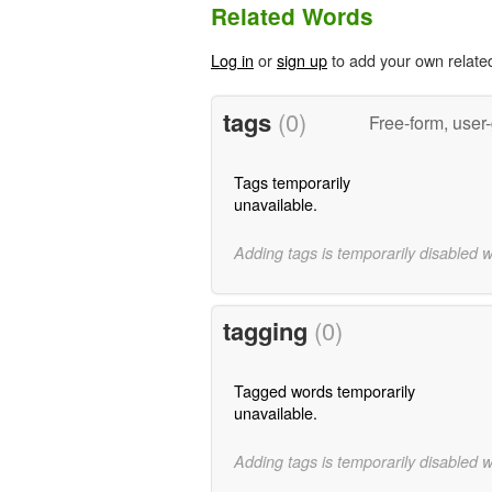
Related Words
Log in
or
sign up
to add your own relate
tags
(0)
Free-form, user
Tags temporarily
unavailable.
Adding tags is temporarily disabled 
tagging
(0)
Tagged words temporarily
unavailable.
Adding tags is temporarily disabled 