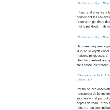
The Journal of Negro Histo
Il faut rendre justice à 
doucement les esclaves, 
l'extension générale des 
moins
par-tout
; mais on
The Journal of Negro Histo
Dans ses fréquens voyage
ville, on le voyoit visite
maisons religieuses, s'i
chercher
par-tout
à acqu
sans cesse, d'entasser 
Bibliomania; or Book-Madn
Dibdin 1811
J'ai trouvé ces observat
rencontrois de la zeolite
submersion, et partout 
dépôts de l'eau, j'étois 
faits m'a toujours indiqu