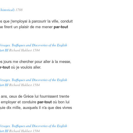
historical)
1788
ps que j'employai à parcourir la ville, conduit
se firent un plaisir de me mener
par-tout
oyages, Traffiques and Discoveries of the English
rt III
Richard Hakluyt 1584
es jours me chercher pour aller à la messe,
r-tout
où je voulois aller.
oyages, Traffiques and Discoveries of the English
rt III
Richard Hakluyt 1584
s ans, ceux de Grèce lui fournissent trente
t employer et conduire
par-tout
où bon lui
ie dix mille, auxquels il n'a que des vivres
oyages, Traffiques and Discoveries of the English
rt III
Richard Hakluyt 1584