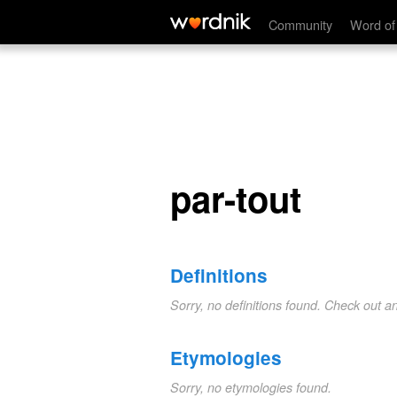
par-tout
Community
Word of
par-tout
Definitions
Sorry, no definitions found. Check out a
Etymologies
Sorry, no etymologies found.