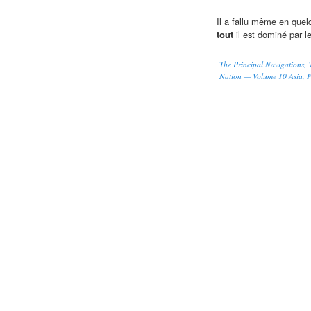
Il a fallu même en quelq
tout
il est dominé par l
The Principal Navigations, V
Nation — Volume 10 Asia, Pa