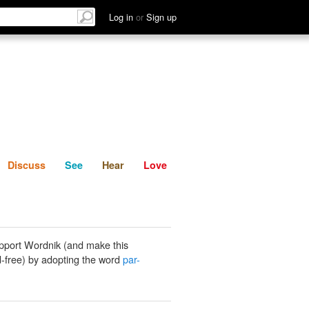
List
Discuss
See
Hear
Log in
or
Sign up
Discuss
See
Hear
Love
pport Wordnik (and make this
-free) by adopting the word
par-