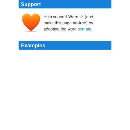
Support
Help support Wordnik (and
make this page ad-free) by
adopting the word
semata
.
Examples
Selain itu, untuk meningkatkan serapan anggaran,
masing-masing pihak secara jujur dan ikhlas harus
menjunjung profesionalisme dengan mengedepankan
aspek moralitas bahwa
semata
-mata kita berjuang
untuk mempertahankan harkat dan martabat negara.
Global Voices in English » Indonesia: Deteriorating Primary
Defense Weapon System
2009
Berikutnya perlu dikaji ulang secara mendalam pula
tentang bagaimana menata kembali sistem perekrutan,
meningkatkan standar pendidikan prajurit dengan
mengutamakan profesionalisme bukan pengharapan
materi
semata
, dan mengisi kembali pos-pos yang