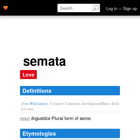
Log in
or
Sign up
semata
Love
Definitions
from
Wiktionary
, Creative Commons Attribution/Share-Alike
License.
Plural form of
seme
.
noun
linguistics
Etymologies