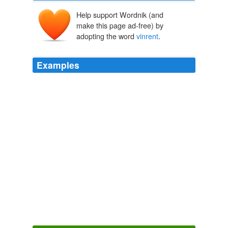
Help support Wordnik (and
make this page ad-free) by
adopting the word
vinrent
.
Examples
Turque, comme nos tailleurs quand ils travaillent, et
aussit魌 les trois bachas
vinrent
prendre place � peu
de distance de lui.
The Principal Navigations, Voyages, Traffiques and Discoveries of
the English Nation
2003
V閚itiens qui autrefois avoit un bon port, lequel fut d閠
ruit par eux quand les Jennevois (G閚ois)
vinrent
assi間
er Venise.
The Principal Navigations, Voyages, Traffiques and Discoveries of
the English Nation
2003
Lorsque les Deputes d'Amsterdam
vinrent
presenter au