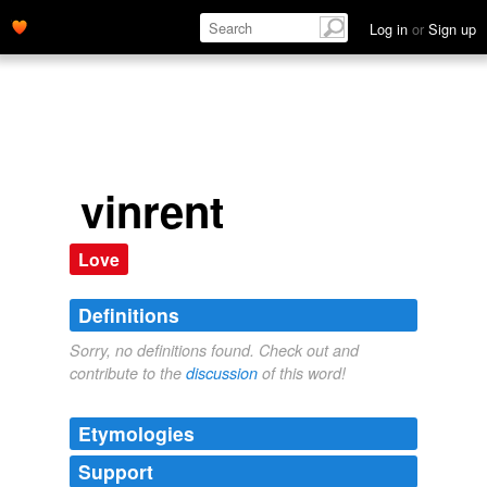
Log in
or
Sign up
vinrent
Love
Definitions
Sorry, no definitions found. Check out and
contribute to the
discussion
of this word!
Etymologies
Support