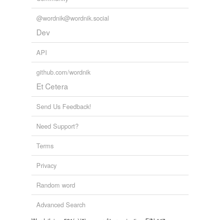
Tulapan.
@wordnik@wordnik.social
The Maya Chronicles Brinton's Library Of Aboriginal American
Dev
Literature, Number 1
Various 1868
API
github.com/wordnik
Et Cetera
Send Us Feedback!
Need Support?
Terms
Privacy
Random word
Advanced Search