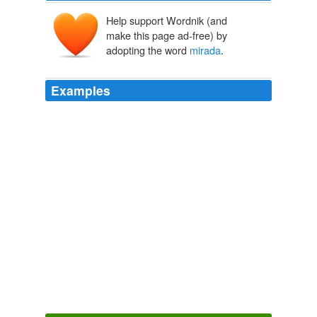
Help support Wordnik (and
make this page ad-free) by
adopting the word
mirada
.
Examples
Tu poesÃ­a te ha sobrevivido, y a esa
mirada
ciega.
SciFi, Fantasy & Horror Collectibles - Part 598
2009
Español · Israel: "Ajami", una
mirada
llena de matices
a la sociedad israelí
Global Voices in English » Israel: “Ajami” Reveals Nuanced Look
at Israeli Society
2009
Tiene un aspecto contemporáneo de una "nueva
mirada
".
Coffee Table with Storage
2009