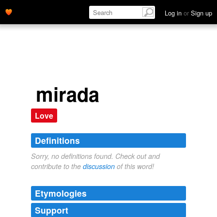
Log in
or
Sign up
mirada
Love
Definitions
Sorry, no definitions found. Check out and
contribute to the
discussion
of this word!
Etymologies
Support