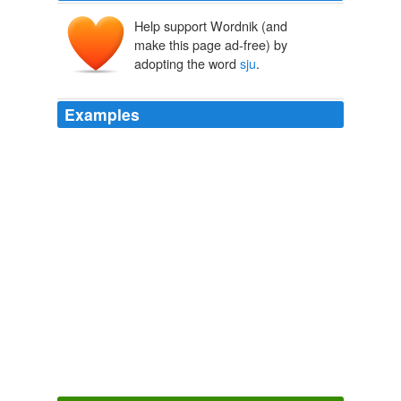
Help support Wordnik (and
make this page ad-free) by
adopting the word
sju
.
Examples
Tekniken lyfter journalistiken –
sju
anledningar att vara
optimist « Same Same But Different at 8:57 am,
September 15, 2009
Community voices in Ann Arbor: a glimpse of local journalism’s
future? » Nieman Journalism Lab
2009
I speak very little Swedish (how can you learn a
language where seven is spelled
sju
?) but I understand
quite a lot.
Gadling
Ralph Grizzle 2010
Det svenska örlogsfartyget avlossade lysraketer och
varningsskott mot de misstänkta
sju
piraterna som gav