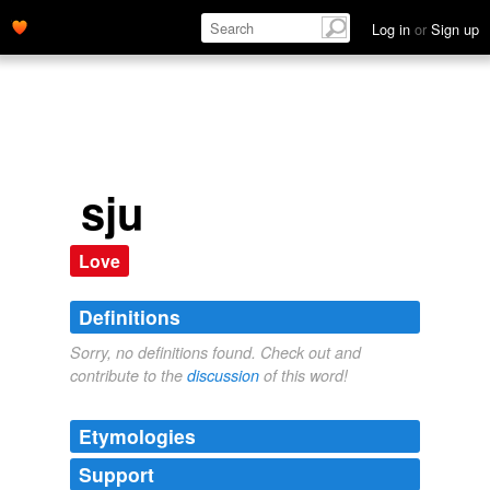
Log in
or
Sign up
sju
Love
Definitions
Sorry, no definitions found. Check out and
contribute to the
discussion
of this word!
Etymologies
Support