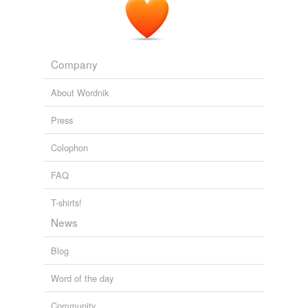
Making Light: Open thread 135
2010
Bien essuyer votre
produit
et le laisser secher a l'air
avant de la ranger.
Company
Making Light: Open thread 135
2010
About Wordnik
Press
Colophon
FAQ
T-shirts!
News
Blog
Word of the day
Community