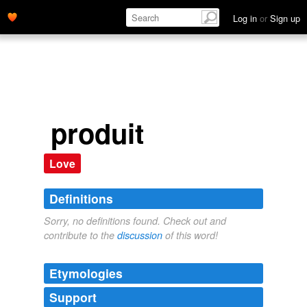
Log in
or
Sign up
produit
Love
Definitions
Sorry, no definitions found. Check out and
contribute to the
discussion
of this word!
Etymologies
Support