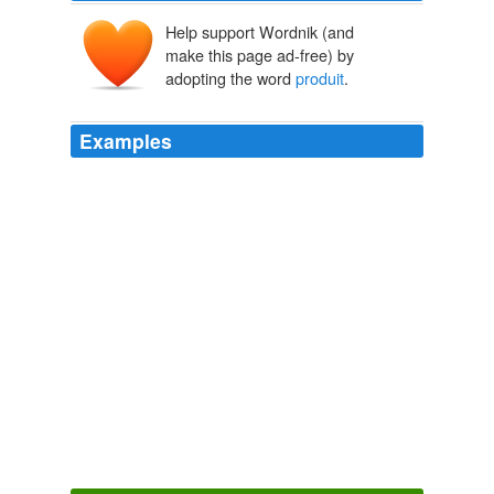
Help support Wordnik (and
make this page ad-free) by
adopting the word
produit
.
Examples
"J'ai le plaisir de vous adresser une sélection de ce
produit
, fruit d'une longue tradition et d'un savoir-faire
unique au monde qui vous convaincra, s'il en était
besoin, qu'il n'est de moutarde que de Dijon", ajoute-t-il.
obama and dijon mustard: the history behind the headlines.
2009
Français · Palestine: Un film sur la "Culture de
résistance"
produit
par le Hamas à Gaza
Global Voices in English » Palestine: Gaza’s Culture Of Resistance
2009
Les Dijonnais "ont été touchés, et même fiers, de
découvrir votre goût pour un
produit
local qui contribue