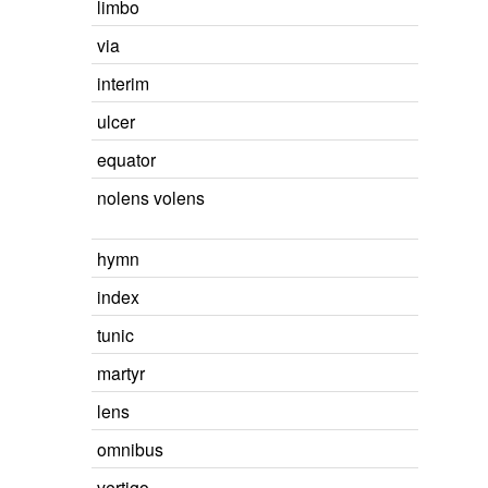
limbo
via
interim
ulcer
equator
nolens volens
hymn
index
tunic
martyr
lens
omnibus
vertigo