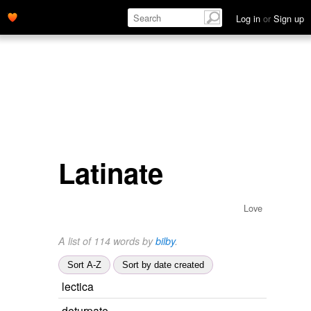
Log in
or
Sign up
Latinate
Love
A list of 114 words by
bilby
.
Sort A-Z
Sort by date created
lectica
deturpate