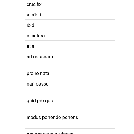
crucifix
a priori
ibid
et cetera
et al
ad nauseam
pro re nata
pari passu
quid pro quo
modus ponendo ponens
argumentum e silentio