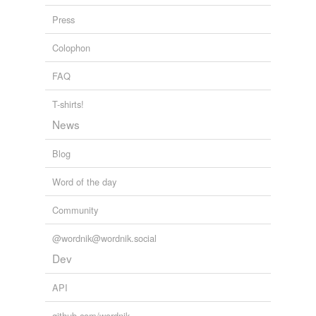
Press
Colophon
FAQ
T-shirts!
News
Blog
Word of the day
Community
@wordnik@wordnik.social
Dev
API
github.com/wordnik