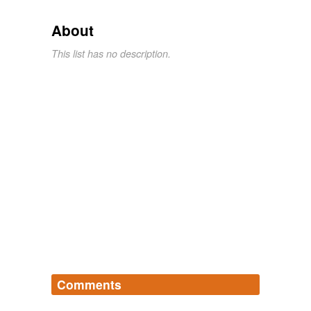
About
This list has no description.
Comments
Log in
sign up